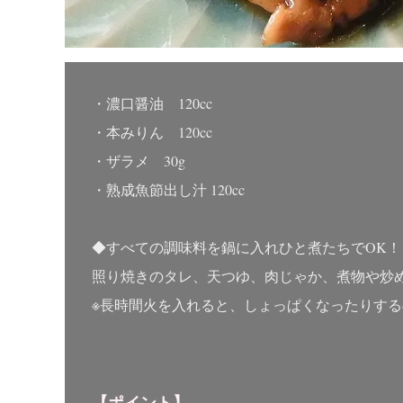
・濃口醤油 120cc
・本みりん 120cc
・ザラメ 30g
・熟成魚節出し汁 120cc
◆すべての調味料を鍋に入れひと煮たちでOK！
照り焼きのタレ、天つゆ、肉じゃか、煮物や炒
※長時間火を入れると、しょっぱくなったりす
【ポイント】