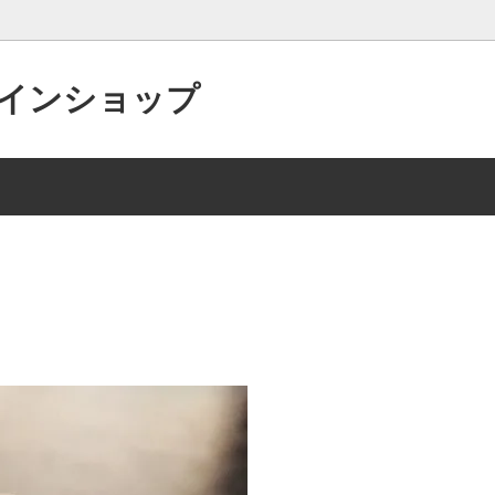
インショップ
（和え物ダレ）
レシピ（三杯酢）