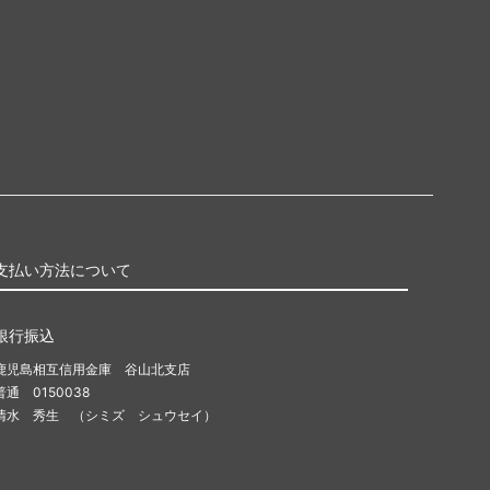
支払い方法について
銀行振込
鹿児島相互信用金庫 谷山北支店
普通 0150038
清水 秀生 （シミズ シュウセイ）