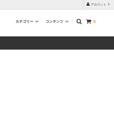
アカウント
カテゴリー
コンテンツ
0
レシピ（すき焼き割下）