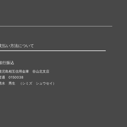
支払い方法について
銀行振込
鹿児島相互信用金庫 谷山北支店
普通 0150038
清水 秀生 （シミズ シュウセイ）