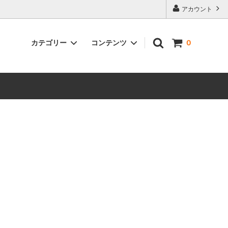
アカウント
カテゴリー
コンテンツ
0
レシピ（すき焼き割下）