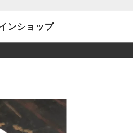
インショップ
（和え物ダレ）
レシピ（三杯酢）