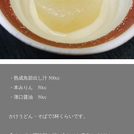
・熟成魚節出し汁 500cc
・本みりん 50cc
・薄口醤油 50cc
かけうどん・そばで2杯くらいです。